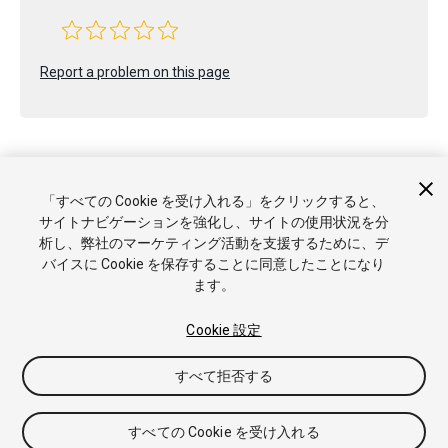
Report a problem on this page
「すべての Cookie を受け入れる」をクリックすると、
サイトナビゲーションを強化し、サイトの使用状況を分
Copyright © 2020 Unity Technologies. Publication 2019.4
析し、弊社のマーケティング活動を支援するために、デ
チュートリアル
Answers
ナレッジベース
フォーラム
アセッ
バイスに Cookie を保存することに同意したことになり
トストア
商標と利用規約
法律関連
プライバシーポリシー
ク
ます。
ッキー
私の個人情報を販売または共有しない
Cookie 優先設定
Cookie 設定
すべて拒否する
すべての Cookie を受け入れる