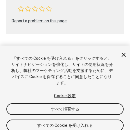
Report a problem on this page
「すべての Cookie を受け入れる」をクリックすると、
サイトナビゲーションを強化し、サイトの使用状況を分
Copyright © 2020 Unity Technologies. Publication 2020.1
析し、弊社のマーケティング活動を支援するために、デ
チュートリアル
Answers
ナレッジベース
フォーラム
アセ
バイスに Cookie を保存することに同意したことになり
ットストア
商標と利用規約
法律関連
プライバシーポリシー
ます。
クッキー
私の個人情報を販売または共有しない
Cookie 優先設定
Cookie 設定
すべて拒否する
すべての Cookie を受け入れる