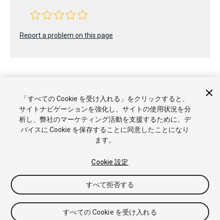
Report a problem on this page
「すべての Cookie を受け入れる」をクリックすると、
サイトナビゲーションを強化し、サイトの使用状況を分
Copyright © 2021 Unity Technologies. Publication 2020.3
析し、弊社のマーケティング活動を支援するために、デ
チュートリアル
Answers
ナレッジベース
フォーラム
アセ
バイスに Cookie を保存することに同意したことになり
ットストア
商標と利用規約
法律関連
プライバシーポリシー
ます。
クッキー
私の個人情報を販売または共有しない
Cookie 優先設定
Cookie 設定
すべて拒否する
すべての Cookie を受け入れる