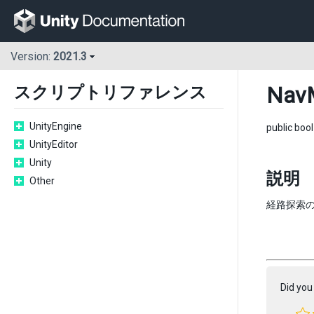
Version:
2021.3
Nav
スクリプトリファレンス
UnityEngine
public boo
UnityEditor
Unity
説明
Other
経路探索
Did you 