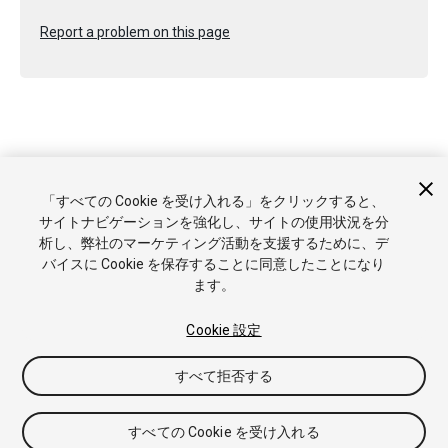
Report a problem on this page
Copyright © 2017 Unity Technologies. Publication 2017.1
「すべての Cookie を受け入れる」をクリックすると、
チュートリアル
Answers
ナレッジベース
フォーラム
アセ
サイトナビゲーションを強化し、サイトの使用状況を分
ットストア
商標と利用規約
法律関連
プライバシーポリシー
析し、弊社のマーケティング活動を支援するために、デ
クッキー
私の個人情報を販売または共有しない
バイスに Cookie を保存することに同意したことになり
Cookie 優先設定
ます。
Cookie 設定
すべて拒否する
すべての Cookie を受け入れる