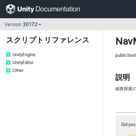
Version:
2017.2
Nav
スクリプトリファレンス
UnityEngine
public boo
UnityEditor
Other
説明
経路探索
Did you 