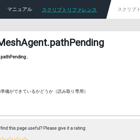
マニュアル
スクリプトリファレンス
MeshAgent
.pathPending
l
pathPending
;
の準備ができているかどうか（読み取り専用）
find this page useful? Please give it a rating: