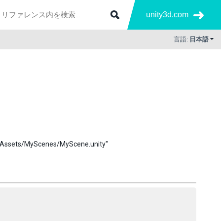
unity3d.com
言語:
日本語
Scenes/MyScene.unity"