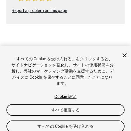
Report a problem on this page
Copyright © 2023 Unity Technologies. Publication 2022.2
「すべての Cookie を受け入れる」をクリックすると、
チュートリアル
Answers
ナレッジベース
フォーラム
アセ
サイトナビゲーションを強化し、サイトの使用状況を分
ットストア
商標と利用規約
法律関連
プライバシーポリシー
析し、弊社のマーケティング活動を支援するために、デ
クッキー
私の個人情報を販売または共有しない
バイスに Cookie を保存することに同意したことになり
Cookie 優先設定
ます。
Cookie 設定
すべて拒否する
すべての Cookie を受け入れる