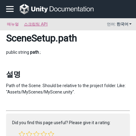
매뉴얼
스크립팅 API
언어:
한국어
SceneSetup
.path
public string
path
;
설명
Path of the Scene. Should be relative to the project folder. Like:
"Assets/MyScenes/MyScene.unity".
Did you find this page useful? Please give it a rating: