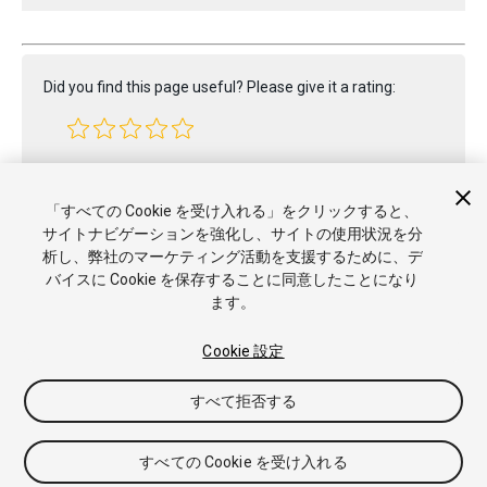
Did you find this page useful? Please give it a rating:
Report a problem on this page
「すべての Cookie を受け入れる」をクリックすると、
サイトナビゲーションを強化し、サイトの使用状況を分
析し、弊社のマーケティング活動を支援するために、デ
バイスに Cookie を保存することに同意したことになり
ます。
Cookie 設定
Copyright © 2020 Unity Technologies. Publication 2020.1
すべて拒否する
チュートリアル
Answers
ナレッジベース
フォーラム
アセッ
トストア
商標と利用規約
法律関連
プライバシーポリシー
ク
ッキー
私の個人情報を販売または共有しない
すべての Cookie を受け入れる
Cookie 優先設定