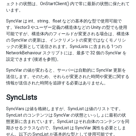
ェクトの状態は、OnStartClient() 内で常に最新の状態に保たれて
います。
SyncVar は int、string、float などの基本的な型で使用可能で
す。Vector3 やユーザー定義の構造体などの Unity の型でも使用
可能ですが、構造体内のフィールドが変更される場合は、構造体
の SyncVar の更新は、インクリメントの変更ではなくモノリシ
ックの更新として送信されます。SyncLists に含まれる 1つの
NetworkBehaviour スクリプトには、最多で 32 個の SyncVar を
設定できます (後述を参照)。
SyncVar の値が変わると、サーバーは自動的に SyncVar 更新を
送信します。そのため、それらが変更された時間や変更に関する
情報が送信された時間を追跡する必要はありません。
SyncLists
SyncVars は値を格納しますが、SyncList は値のリストです。
SyncList のコンテンツは SyncVar の状態といっしょに最初の状
態更新に含まれています。SyncList はそれ自体のコンテンツを同
期させるクラスなので、SyncList は SyncVar 属性を必要としま
せん。以下の SyncList が基本的な型として使用可能です。