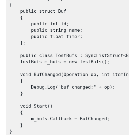
{

    public struct Buf

    {

        public int id;

        public string name;

        public float timer;

    };

    public class TestBufs : SyncListStruct<Buf>
    TestBufs m_bufs = new TestBufs();

    void BufChanged(Operation op, int itemIndex
    {

        Debug.Log("buf changed:" + op);

    }

    void Start()

    {

        m_bufs.Callback = BufChanged;

    }
