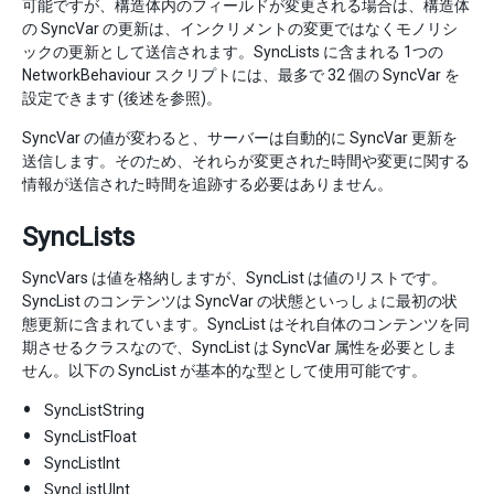
可能ですが、構造体内のフィールドが変更される場合は、構造体
の SyncVar の更新は、インクリメントの変更ではなくモノリシ
ックの更新として送信されます。SyncLists に含まれる 1つの
NetworkBehaviour スクリプトには、最多で 32 個の SyncVar を
設定できます (後述を参照)。
SyncVar の値が変わると、サーバーは自動的に SyncVar 更新を
送信します。そのため、それらが変更された時間や変更に関する
情報が送信された時間を追跡する必要はありません。
SyncLists
SyncVars は値を格納しますが、SyncList は値のリストです。
SyncList のコンテンツは SyncVar の状態といっしょに最初の状
態更新に含まれています。SyncList はそれ自体のコンテンツを同
期させるクラスなので、SyncList は SyncVar 属性を必要としま
せん。以下の SyncList が基本的な型として使用可能です。
SyncListString
SyncListFloat
SyncListInt
SyncListUInt