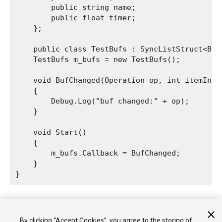
        public string name;

        public float timer;

    };

    public class TestBufs : SyncListStruct<Buf>
    TestBufs m_bufs = new TestBufs();

    void BufChanged(Operation op, int itemIndex
    {

        Debug.Log("buf changed:" + op);

    }

    void Start()

    {

        m_bufs.Callback = BufChanged;

    }

By clicking “Accept Cookies”, you agree to the storing of