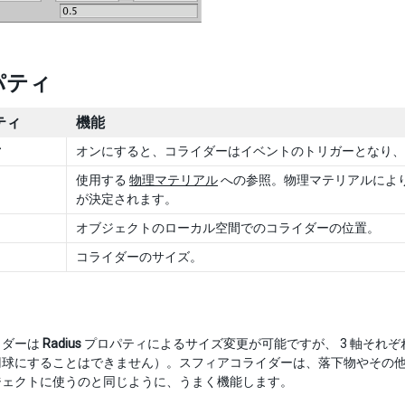
パティ
ティ
機能
r
オンにすると、コライダーはイベントのトリガーとなり、
使用する
物理マテリアル
への参照。物理マテリアルによ
が決定されます。
オブジェクトのローカル空間でのコライダーの位置。
コライダーのサイズ。
イダーは
Radius
プロパティによるサイズ変更が可能ですが、 3 軸それ
円球にすることはできません）。スフィアコライダーは、落下物やその
ジェクトに使うのと同じように、うまく機能します。