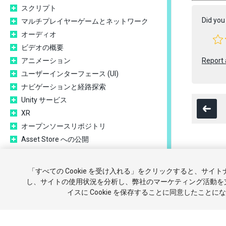
スクリプト
Did you 
マルチプレイヤーゲームとネットワーク
オーディオ
ビデオの概要
アニメーション
Report 
ユーザーインターフェース (UI)
ナビゲーションと経路探索
Unity サービス
XR
オープンソースリポジトリ
Asset Store への公開
プラットフォーム開発
Copyright ©
実験的機能
「すべての Cookie を受け入れる」をクリックすると、サイ
古いトピック
チュートリ
し、サイトの使用状況を分析し、弊社のマーケティング活動を
エキスパートガイド
イスに Cookie を保存することに同意したことに
報を販売ま
2020.2 の更新事項
用語集