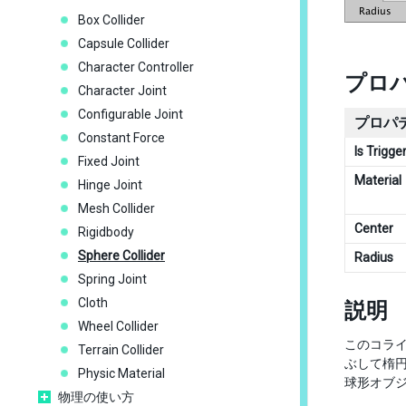
Box Collider
Capsule Collider
Character Controller
プロ
Character Joint
Configurable Joint
プロパ
Constant Force
Is Trigge
Fixed Joint
Material
Hinge Joint
Mesh Collider
Center
Rigidbody
Sphere Collider
Radius
Spring Joint
Cloth
説明
Wheel Collider
このコラ
Terrain Collider
ぶして楕
Physic Material
球形オブ
物理の使い方