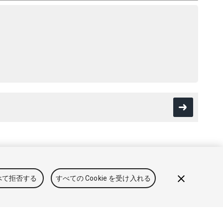
用規約
法律関連
プライバシーポリシー
クッキー
私の個人情
べて拒否する
すべての Cookie を受け入れる