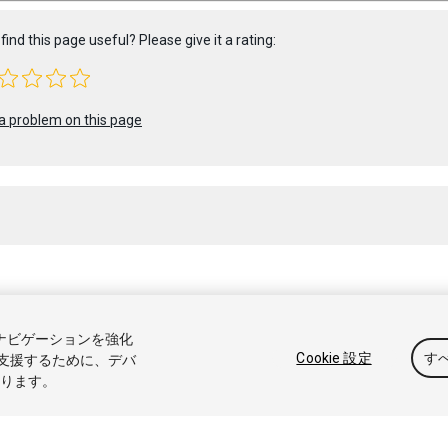
find this page useful? Please give it a rating:
a problem on this page
 2020 Unity Technologies. Publication 2020.2
トナビゲーションを強化
アル
Answers
ナレッジベース
フォーラム
アセットストア
商標と利
Cookie 設定
す
支援するために、デバ
なります。
たは共有しない
Cookie 優先設定