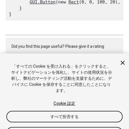
GUI.Button
(new 
Rect
(0, 0, 100, 20), 
GU
    }

Did you find this page useful? Please give it a rating:
「すべての Cookie を受け入れる」をクリックすると、
Report a problem on this page
サイトナビゲーションを強化し、サイトの使用状況を分
析し、弊社のマーケティング活動を支援するために、デ
バイスに Cookie を保存することに同意したことになり
ます。
Cookie 設定
Copyright © 2019 Unity Technologies. Publication 2018.4
すべて拒否する
チュートリアル
Answers
ナレッジベース
フォーラム
アセッ
トストア
商標と利用規約
法律関連
プライバシーポリシー
ク