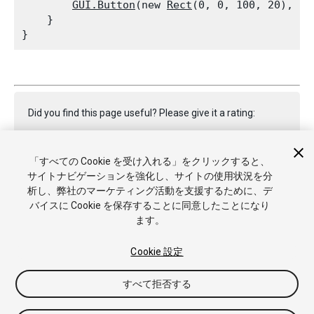
GUI.Button
(new 
Rect
(0, 0, 100, 20), 
GU
    }

Did you find this page useful? Please give it a rating:
「すべての Cookie を受け入れる」をクリックすると、
Report a problem on this page
サイトナビゲーションを強化し、サイトの使用状況を分
析し、弊社のマーケティング活動を支援するために、デ
バイスに Cookie を保存することに同意したことになり
ます。
Cookie 設定
Copyright © 2021 Unity Technologies. Publication 2021.1
すべて拒否する
チュートリアル
Answers
ナレッジベース
フォーラム
アセ
ットストア
商標と利用規約
法律関連
プライバシーポリシー