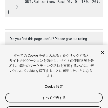
GUI.Button
(new 
Rect
(0, 0, 100, 20), 
GU
    }

Did you find this page useful? Please give it a rating:
「すべての Cookie を受け入れる」をクリックすると、
Report a problem on this page
サイトナビゲーションを強化し、サイトの使用状況を分
析し、弊社のマーケティング活動を支援するために、デ
バイスに Cookie を保存することに同意したことになり
ます。
Cookie 設定
Copyright © 2020 Unity Technologies. Publication 2020.1
すべて拒否する
チュートリアル
Answers
ナレッジベース
フォーラム
アセ
ットストア
商標と利用規約
法律関連
プライバシーポリシー