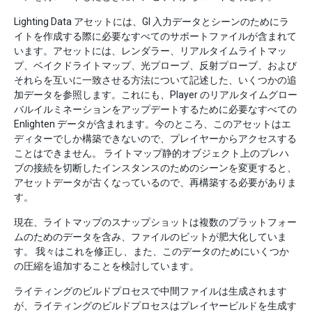
Lighting Data アセットには、GI 入力データとシーンのためにラ
イトを作成する際に必要なすべてのサポートファイルが含まれて
います。アセットには、レンダラー、リアルタイムライトマッ
プ、ベイクドライトマップ、光プローブ、反射プローブ、および
それらを互いに一致させる方法について記述した、いくつかの追
加データを参照します。これにも、Player のリアルタイムグロー
バルイルミネーションをアップデートするために必要なすべての
Enlighten データが含まれます。今のところ、このアセットはエ
ディターでしか構築できないので、プレイヤーからアクセスする
ことはできません。 ライトマップ静的オブジェクト上のプレハ
ブの接続を切断したインスタンスのためのシーンを変更すると、
アセットデータが古くなっているので、再構築する必要がありま
す。
現在、ライトマップのスナップショットは複数のプラットフォー
ムのためのデータを含み、ファイルのビットが肥大化していま
す。 我々はこれを修正し、また、このデータのためにいくつか
の圧縮を追加することを検討しています。
ライティングのビルドプロセスで中間ファイルは生成されます
が、ライティングのビルドプロセスはプレイヤービルドを生成す