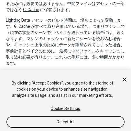
るためには必要ではありません。中間ファイルはアセットの一部
ではなく
GI Cache
に保管されます。
Lighting Data アセットのビルド時間は、場合によって変動しま
す。
GI Cache
がすべて取り込まれている場合、つまりマシン上で
（現在の状態のシーンで）ベイクが終わっている場合には、速く
なります。マシンのキャッシュに新たにシーンを読み込む場合
や、キャッシュ上限のためにデータが削除されてしまった場合、
事前計算とベイクのために、最初に中間ファイルをキャッシュに
取り込む必要が有ります。これらの手順には、多少時間がかかり
ます。
By clicking “Accept Cookies”, you agree to the storing of
cookies on your device to enhance site navigation,
analyze site usage, and assist in our marketing efforts.
Cookie Settings
Copyright © 2018 Unity Technologies. Publication 2018.1
チュートリアル
Answers
ナレッジベース
フォーラム
アセッ
トストア
法律関連
プライバシーポリシー
クッキー
私の個人
Reject All
情報を販売または共有しない