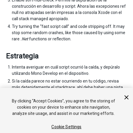
Enable soft-null-check: Permite la depuración de la
construcción en desarrollo y script. Ahora las excepciones ref
null no atrapadas serán impresas a la consola Xcode con el
call stack managed apropiado.
Try turning the “fast script call” and code stripping off. It may
stop some random crashes, like those caused by using some
rare
.Net
functions or reflection.
Estrategia
Intenta averiguar en cuál script ocurrió la caída, y depúralo
utilizando Mono Develop en el dispositivo.
Si la caída parece no estar ocurriendo en tu código, revisa
más detenidamente el stacktrace, ahí debe haber una pista
de lo que ocurre. Haz una copia, envíanosla a nosotros y le
echaremos un vistazo.
By clicking “Accept Cookies”, you agree to the storing of
cookies on your device to enhance site navigation,
analyze site usage, and assist in our marketing efforts.
Cookie Settings