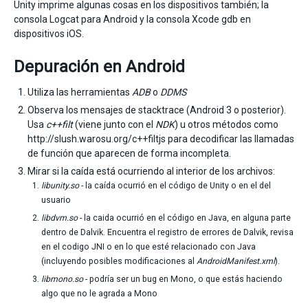
Unity imprime algunas cosas en los dispositivos también; la
consola Logcat para Android y la consola Xcode gdb en
dispositivos iOS.
Depuración en Android
Utiliza las herramientas
ADB
o
DDMS
Observa los mensajes de stacktrace (Android 3 o posterior).
Usa
c++filt
(viene junto con el
NDK
) u otros métodos como
http://slush.warosu.org/c++filtjs para decodificar las llamadas
de función que aparecen de forma incompleta.
Mirar si la caída está ocurriendo al interior de los archivos:
libunity.so
- la caída ocurrió en el código de Unity o en el del
usuario
libdvm.so
- la caida ocurrió en el código en Java, en alguna parte
dentro de Dalvik. Encuentra el registro de errores de Dalvik, revisa
en el codigo JNI o en lo que esté relacionado con Java
(incluyendo posibles modificaciones al
AndroidManifest.xml
).
libmono.so
- podría ser un bug en Mono, o que estás haciendo
algo que no le agrada a Mono