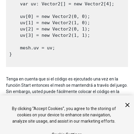
    var uv: Vector2[] = new Vector2[4];

    uv[0] = new Vector2(0, 0);

    uv[1] = new Vector2(1, 0);

    uv[2] = new Vector2(0, 1);

    uv[3] = new Vector2(1, 1);

    mesh.uv = uv;

}

Tenga en cuenta que si el código es ejecutado una vez en la
función Start entonces el mesh se mantendrá a través del juego.
Sin embargo, usted puede fácilmente colocar el código en la
función Update para permitirle al mesh ser cambiado cada
frame (aunque esto va a aumentar la carga del CPU
By clicking “Accept Cookies”, you agree to the storing of
considerablemente).
cookies on your device to enhance site navigation,
analyze site usage, and assist in our marketing efforts.