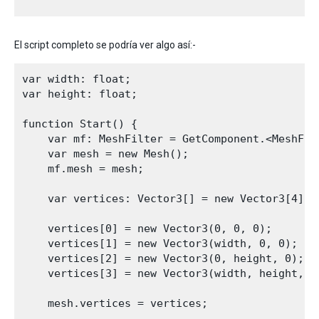
El script completo se podría ver algo así:-
var width: float;

var height: float;

function Start() {  

    var mf: MeshFilter = GetComponent.<MeshFilt
    var mesh = new Mesh();

    mf.mesh = mesh;

    var vertices: Vector3[] = new Vector3[4];

    vertices[0] = new Vector3(0, 0, 0);

    vertices[1] = new Vector3(width, 0, 0);

    vertices[2] = new Vector3(0, height, 0);

    vertices[3] = new Vector3(width, height, 0)
    mesh.vertices = vertices;
