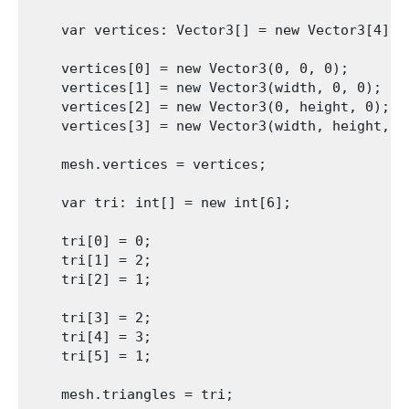
    var vertices: Vector3[] = new Vector3[4];

    vertices[0] = new Vector3(0, 0, 0);

    vertices[1] = new Vector3(width, 0, 0);

    vertices[2] = new Vector3(0, height, 0);

    vertices[3] = new Vector3(width, height, 0)
    mesh.vertices = vertices;

    var tri: int[] = new int[6];

    tri[0] = 0;

    tri[1] = 2;

    tri[2] = 1;

    tri[3] = 2;

    tri[4] = 3;

    tri[5] = 1;

    mesh.triangles = tri;
