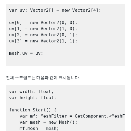
var uv: Vector2[] = new Vector2[4];

uv[0] = new Vector2(0, 0);

uv[1] = new Vector2(1, 0);

uv[2] = new Vector2(0, 1);

uv[3] = new Vector2(1, 1);

mesh.uv = uv;

전체 스크립트는 다음과 같이 표시됩니다.
var width: float;

var height: float;

function Start() {  

    var mf: MeshFilter = GetComponent.<MeshFilt
    var mesh = new Mesh();

    mf.mesh = mesh;
