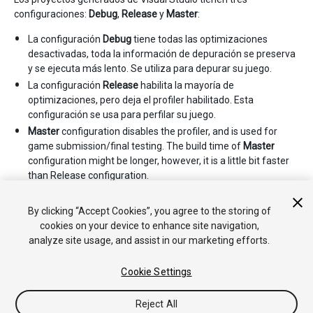
configuraciones:
Debug
,
Release
y
Master
:
La configuración
Debug
tiene todas las optimizaciones
desactivadas, toda la información de depuración se preserva
y se ejecuta más lento. Se utiliza para depurar su juego.
La configuración
Release
habilita la mayoría de
optimizaciones, pero deja el profiler habilitado. Esta
configuración se usa para perfilar su juego.
Master
configuration disables the profiler, and is used for
game submission/final testing. The build time of
Master
configuration might be longer, however, it is a little bit faster
than Release configuration.
By clicking “Accept Cookies”, you agree to the storing of
• 2017–05–16 Page amended with no
editorial review
cookies on your device to enhance site navigation,
analyze site usage, and assist in our marketing efforts.
Cookie Settings
Reject All