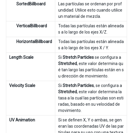
SortedBillboard
Las partículas se ordenan por prof
undidad. Utilice esto cuando utilice
un material de mezcla.
VerticalBillboard
Todas las partículas están alineada
s a lo largo de los ejes X/Z.
HorizontalBillboard
Todas las partículas están alineada
s a lo largo de los ejes X / Y.
Length Scale
Si
Stretch Particles
se configura a
Stretched
, este valor determina qu
é tan largo las partículas están en s
u dirección de movimiento.
Velocity Scale
Si
Stretch Particles
, se configura a
Stretched
, este valor determina la
tasa a la cual las partículas son esti
radas, basado en su velocidad de
movimiento.
UV Animation
Si se definen X, Y o ambas, se gen
eran las coordenadas UV de las par
tículas para su uso con una textura