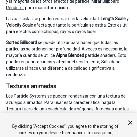
y la mayoría de los otros efectos de particle. Mirar
Billboard
Renderer
para más información.
Las partículas se pueden estirar con la velocidad.
Length Scale
y
Velocity Scale
afecta qué tanto la partícula se estira. Esto es útil
para efectos como chispas, rayos o rayos láser.
Sorted Billboard
se puede utilizar para hacer que todas las
partículas se ordenen por profundidad. A veces es necesario, la
mayoría cuando se utilice
Alpha Blended
particle shaders. Esto
puede requerir recursos y afectar el rendimiento; Sólo debe
utilizarse si hace una diferencia de calidad significativa al
renderizar.
Texturas animadas
Los Particle Systems se pueden renderizar con una textura de
azulejos animados. Para usar esta característica, haga la
Textura fuera de una cuadrícula de imágenes. A medida que las
partículas pasan por su ciclo de vida, recorren las imágenes. Esto
es bueno para agregar más vida a sus partículas, o para hacer
By clicking “Accept Cookies”, you agree to the storing of
pequeños pedazos rotatorios de escombros.
cookies on your device to enhance site navigation,