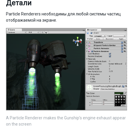
Детали
Particle Renderers необходимы для любой системы частиц
отображаемой на экране.
A Particle Renderer makes the Gunship’s engine exhaust appear
on the screen