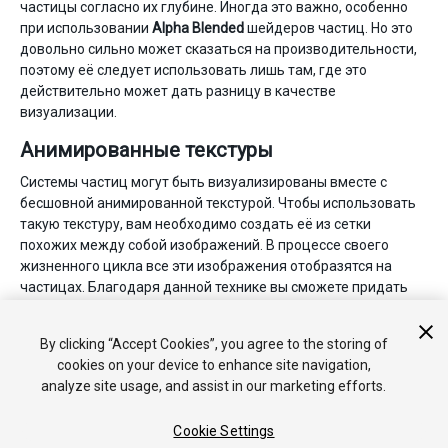
частицы согласно их глубине. Иногда это важно, особенно
при использовании
Alpha Blended
шейдеров частиц. Но это
довольно сильно может сказаться на производительности,
поэтому её следует использовать лишь там, где это
действительно может дать разницу в качестве
визуализации.
Анимированные текстуры
Системы частиц могут быть визуализированы вместе с
бесшовной анимированной текстурой. Чтобы использовать
такую текстуру, вам необходимо создать её из сетки
похожих между собой изображений. В процессе своего
жизненного цикла все эти изображения отобразятся на
частицах. Благодаря данной технике вы сможете придать
больше естественности своим частицам, а также например
создать какие-нибудь вращающиеся в воздухе мелкие
By clicking “Accept Cookies”, you agree to the storing of
объекты вроде листьев, газет или уличного мусора.
cookies on your device to enhance site navigation,
analyze site usage, and assist in our marketing efforts.
Cookie Settings