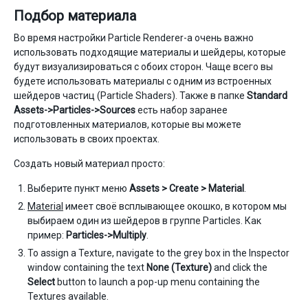
Подбор материала
Во время настройки Particle Renderer-а очень важно
использовать подходящие материалы и шейдеры, которые
будут визуализироваться с обоих сторон. Чаще всего вы
будете использовать материалы с одним из встроенных
шейдеров частиц (Particle Shaders). Также в папке
Standard
Assets->Particles->Sources
есть набор заранее
подготовленных материалов, которые вы можете
использовать в своих проектах.
Создать новый материал просто:
Выберите пункт меню
Assets > Create > Material
.
Material
имеет своё всплывающее окошко, в котором мы
выбираем один из шейдеров в группе Particles. Как
пример:
Particles->Multiply
.
To assign a Texture, navigate to the grey box in the Inspector
window containing the text
None (Texture)
and click the
Select
button to launch a pop-up menu containing the
Textures available.