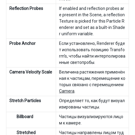
Reflection Probes
If enabled and reflection probes ar
e present in the Scene, a reflection
Texture is picked for this Particle R
enderer and set as a built-in Shade
r uniform variable.
Probe Anchor
Если установлено, Renderer буде
т использовать позицию Transfo
rm’s, чтобы найти интерполирова
нные светопробы.
Camera Velocity Scale
Величина растяжения применён
ная к частицам, перемещение ко
торых связано с перемещением
Camera
.
Stretch Particles
Определяет то, как будут визуал
изированы частицы.
Billboard
Частицы визуализируются лицо
м к камере.
Stretched
Частицы направлены лицом туд