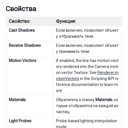
Свойства
Свойство:
Функция:
Cast Shadows
Если включён, позволяет объект
у отбрасывать тени.
Receive Shadows
Если включён, позволяет объект
у принимать тени.
Motion Vectors
If enabled, the line has motion vect
ors rendered into the Camera moti
on vector Texture. See
Renderer.m
otionVectors
in the Scripting API re
ference documentation to learn m
ore.
Materials
Обратитесь к списку
Materials
, ко
торые отобразятся на каждой из
частиц.
Light Probes
Probe-based lighting interpolation
mode.