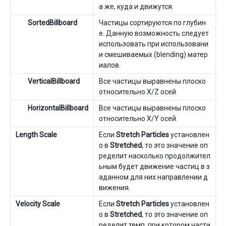
а же, куда и движутся.
SortedBillboard
Частицы сортируются по глубин
е. Данную возможность следует
использовать при использовани
и смешиваемых (blending) матер
иалов.
VerticalBillboard
Все частицы выравнены плоско
относительно X/Z осей.
HorizontalBillboard
Все частицы выравнены плоско
относительно X/Y осей.
Length Scale
Если
Stretch Particles
установлен
о в
Stretched
, то это значение оп
ределит насколько продолжител
ьным будет движение частиц в з
аданном для них направлении д
вижения.
Velocity Scale
Если
Stretch Particles
установлен
о в
Stretched
, то это значение оп
ределит темп, при котором части