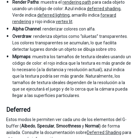
Render Paths
: muestra el
rendering path
para cada objeto
usando un código de color: Azul indica
deferred shading
,
Verde indica
deferred lighting
, amarillo indica
forward
rendering
y rojo indica
vertex lit
.
Alpha Channel
: renderizar colores con alfa.
Overdraw
: renderiza objetos como “siluetas” transparentes.
Los colores transparentes se acumulan, lo que facilita
detectar lugares donde un objeto se dibuja sobre otro.
Mipmaps
: muestra los tamaños de textura ideales usando un
código de color: el rojo indica que la textura es más grande de
lo necesario (a la distancia y resolución actual); azul indica
que la textura podría ser más grande. Naturalmente, los
tamaños de textura ideales dependen de la resolución a la
que se ejecutará el juego y de lo cerca que la cámara pueda
llegar a las superficies particulares.
Deferred
Estos modos le permiten ver cada uno de los elementos del G-
buffer (
Albedo
,
Specular
,
Smoothness
y
Normal
) de forma
aislada. Consulte la documentación sobre
Deferred Shading
para