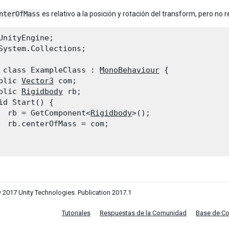
nterOfMass
es relativo a la posición y rotación del transform, pero no r
UnityEngine;

System.Collections;
 class ExampleClass : 
MonoBehaviour
 {

blic 
Vector3
 com;

blic 
Rigidbody
 rb;

id Start() {

  rb = GetComponent<
Rigidbody
>();

  rb.centerOfMass = com;

 2017 Unity Technologies. Publication 2017.1
Tutoriales
Respuestas de la Comunidad
Base de C