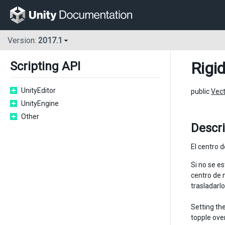
Version:
2017.1
Rigi
Scripting API
UnityEditor
public
Vec
UnityEngine
Other
Descr
El centro d
Si no se e
centro de 
trasladarl
Setting th
topple over