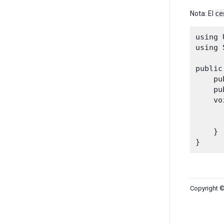
Nota: El
ce
using 
using 
public
    pu
    pu
    vo
      
      
    }

Copyright ©