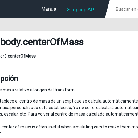
Manual
Scripting API
dbody
.centerOfMass
tor3
centerOfMass
;
ipción
e masa relativo al origen del transform.
stablece el centro de masa de un script que se calcula automáticamente 
masa personalizado esté establecido, Ya no se re-calculará automática
os, escalar, etc. Para volver al centro de masa calculado automáticamen
e center of mass is often useful when simulating cars to make them more 
.