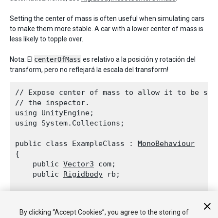
Setting the center of mass is often useful when simulating cars
to make them more stable. A car with a lower center of mass is
less likely to topple over.
Nota: El
centerOfMass
es relativo a la posición y rotación del
transform, pero no reflejará la escala del transform!
// Expose center of mass to allow it to be set 
// the inspector.

using UnityEngine;

using System.Collections;
public class ExampleClass : 
MonoBehaviour
{

    public 
Vector3
 com;

    public 
Rigidbody
 rb;
    void Start()

    {

By clicking “Accept Cookies”, you agree to the storing of
        rb = GetComponent<
Rigidbody
>();
