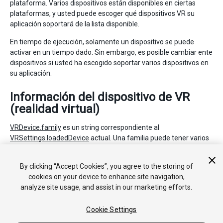
plataforma. Varios dispositivos están disponibles en ciertas
plataformas, y usted puede escoger qué dispositivos VR su
aplicación soportará de la lista disponible.
En tiempo de ejecución, solamente un dispositivo se puede
activar en un tiempo dado. Sin embargo, es posible cambiar ente
dispositivos si usted ha escogido soportar varios dispositivos en
su aplicación.
Información del dispositivo de VR
(realidad virtual)
VRDevice.family
es un string correspondiente al
VRSettings.loadedDevice
actual. Una familia puede tener varios
modelos, los cuales tienen diferentes características. Por
ejemplo, Oculus tiene DK2, Gear VR, etc. El modelo se puede
By clicking “Accept Cookies”, you agree to the storing of
acceder con
VRDevice.model
.
cookies on your device to enhance site navigation,
analyze site usage, and assist in our marketing efforts.
Cookie Settings