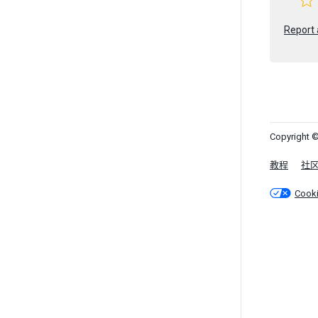
Report 
Copyright ©
教程
社
Cook