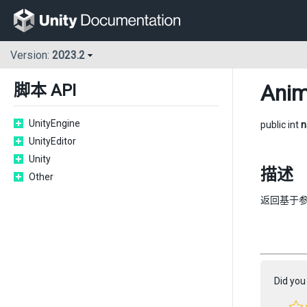
Version:
2023.2
Anim
脚本 API
UnityEngine
public int
n
UnityEditor
Unity
描述
Other
返回基于
Did you 