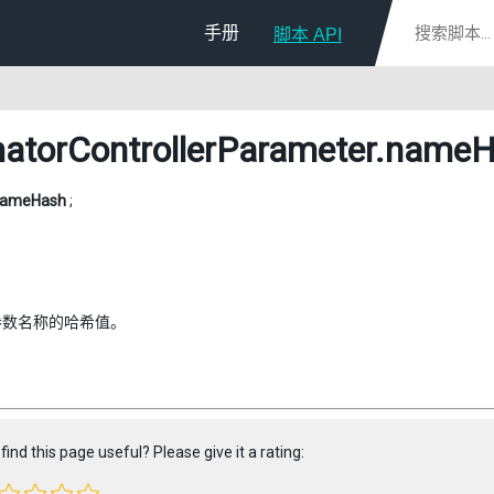
手册
脚本 API
atorControllerParameter
.nameH
ameHash
;
参数名称的哈希值。
find this page useful? Please give it a rating: