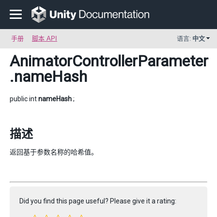
手册
脚本 API
语言:
中文
AnimatorControllerParameter
.nameHash
public int
nameHash
;
描述
返回基于参数名称的哈希值。
Did you find this page useful? Please give it a rating: