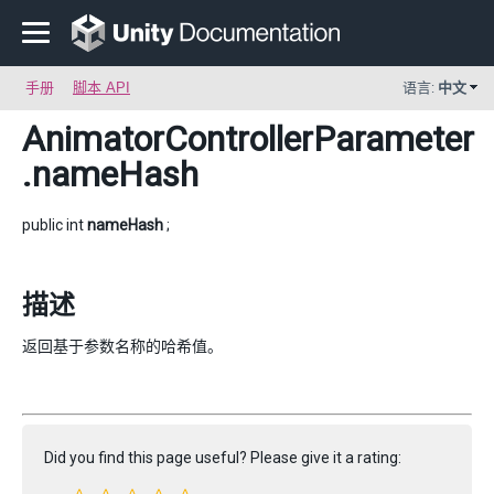
手册
脚本 API
语言:
中文
AnimatorControllerParameter
.nameHash
public int
nameHash
;
描述
返回基于参数名称的哈希值。
Did you find this page useful? Please give it a rating: