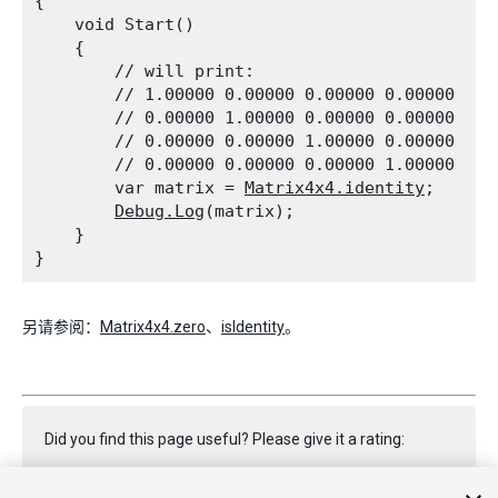
{

    void Start()

    {

        // will print:

        // 1.00000 0.00000 0.00000 0.00000

        // 0.00000 1.00000 0.00000 0.00000

        // 0.00000 0.00000 1.00000 0.00000

        // 0.00000 0.00000 0.00000 1.00000

        var matrix = 
Matrix4x4.identity
;

Debug.Log
(matrix);

    }

另请参阅：
Matrix4x4.zero
、
isIdentity
。
Did you find this page useful? Please give it a rating: