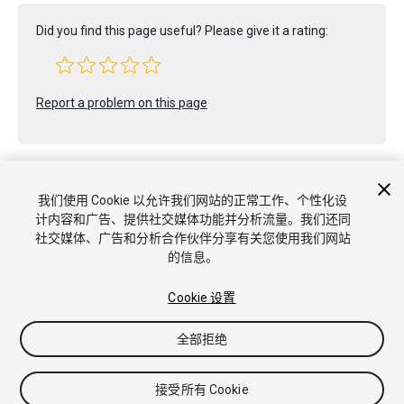
Did you find this page useful? Please give it a rating:
Report a problem on this page
我们使用 Cookie 以允许我们网站的正常工作、个性化设
计内容和广告、提供社交媒体功能并分析流量。我们还同
社交媒体、广告和分析合作伙伴分享有关您使用我们网站
版权所有 © 2020 Unity Technologies. Publication 2018.4
的信息。
教程
社区答案
知识库
论坛
Asset Store
商标和使用条款
法
律条款
隐私政策
Cookie
不要出售或分享我的个人信息
Cookie 偏好
Cookie 设置
全部拒绝
接受所有 Cookie