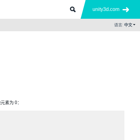
unity3d.com
语言:
中文
元素为 0：