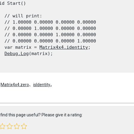
id Start()

  // will print:

  // 1.00000 0.00000 0.00000 0.00000

  // 0.00000 1.00000 0.00000 0.00000

  // 0.00000 0.00000 1.00000 0.00000

  // 0.00000 0.00000 0.00000 1.00000

  var matrix = 
Matrix4x4.identity
;

Debug.Log
(matrix);

：
Matrix4x4.zero
、
isIdentity
。
find this page useful? Please give it a rating: