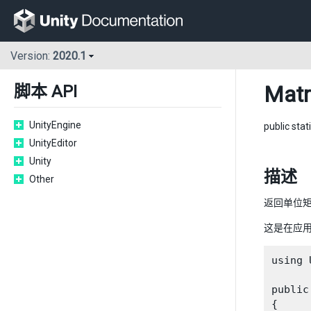
Version:
2020.1
Matr
脚本 API
UnityEngine
public stat
UnityEditor
Unity
描述
Other
返回单位
这是在应用
using 
public
{
