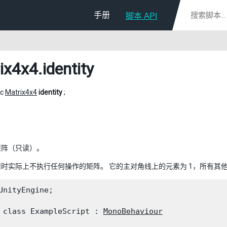
手册
脚本 API
ix4x4
.identity
ic
Matrix4x4
identity
;
矩阵（只读）。
时实际上不执行任何操作的矩阵。 它的主对角线上的元素为 1，所有其他
UnityEngine;
 class ExampleScript : 
MonoBehaviour