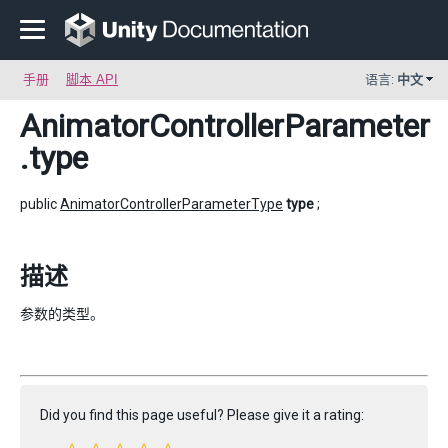
手册
脚本 API
语言:
中文
AnimatorControllerParameter
.type
public
AnimatorControllerParameterType
type
;
描述
参数的类型。
Did you find this page useful? Please give it a rating: