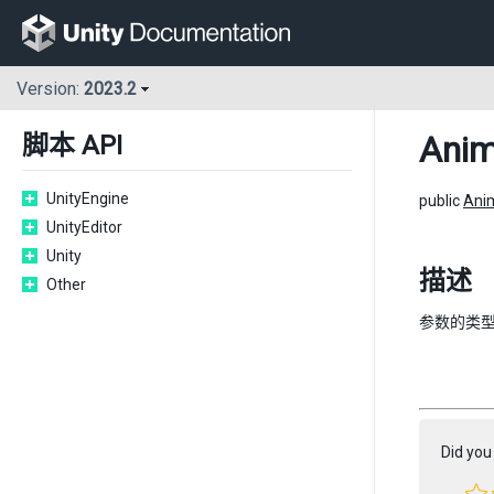
Version:
2023.2
Anim
脚本 API
UnityEngine
public
Ani
UnityEditor
Unity
描述
Other
参数的类
Did you 