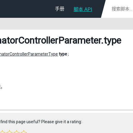
手册
脚本 API
atorControllerParameter
.type
matorControllerParameterType
type
;
型。
find this page useful? Please give it a rating: