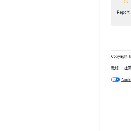
Report 
Copyright ©
教程
社
Cook