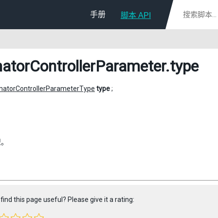
手册
脚本 API
atorControllerParameter
.type
matorControllerParameterType
type
;
型。
find this page useful? Please give it a rating: