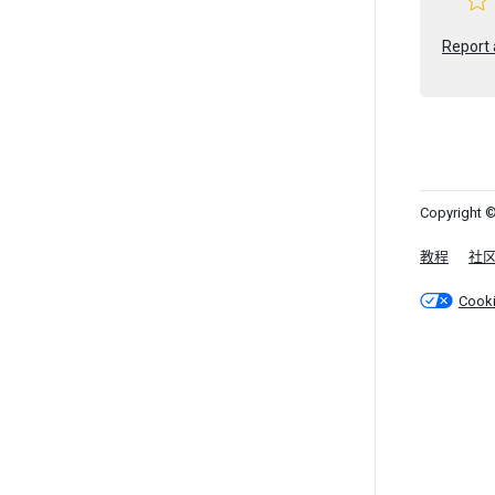
Report 
Copyright ©
教程
社
Cook