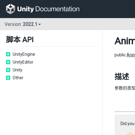
Version:
2022.1
Anim
脚本 API
UnityEngine
public
Ani
UnityEditor
Unity
描述
Other
参数的类
Did you 