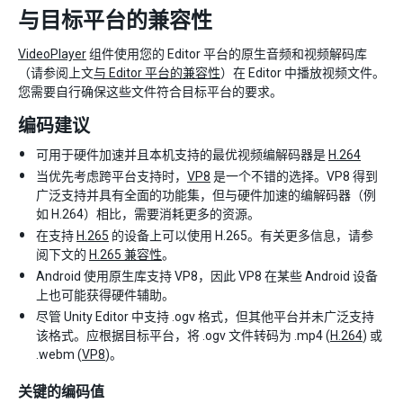
与目标平台的兼容性
VideoPlayer
组件使用您的 Editor 平台的原生音频和视频解码库
（请参阅上文
与 Editor 平台的兼容性
）在 Editor 中播放视频文件。
您需要自行确保这些文件符合目标平台的要求。
编码建议
可用于硬件加速并且本机支持的最优视频编解码器是
H.264
当优先考虑跨平台支持时，
VP8
是一个不错的选择。VP8 得到
广泛支持并具有全面的功能集，但与硬件加速的编解码器（例
如 H.264）相比，需要消耗更多的资源。
在支持
H.265
的设备上可以使用 H.265。有关更多信息，请参
阅下文的
H.265 兼容性
。
Android 使用原生库支持 VP8，因此 VP8 在某些 Android 设备
上也可能获得硬件辅助。
尽管 Unity Editor 中支持 .ogv 格式，但其他平台并未广泛支持
该格式。应根据目标平台，将 .ogv 文件转码为 .mp4 (
H.264
) 或
.webm (
VP8
)。
关键的编码值