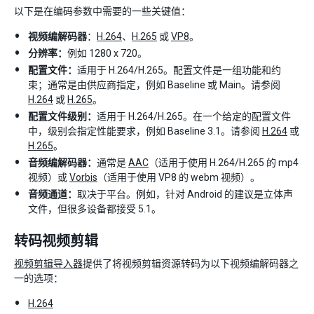
以下是在编码参数中需要的一些关键值：
视频编解码器
：
H.264
、
H.265
或
VP8
。
分辨率：
例如 1280 x 720。
配置文件：
适用于 H.264/H.265。配置文件是一组功能和约
束；通常是由供应商指定，例如 Baseline 或 Main。请参阅
H.264
或
H.265
。
配置文件级别：
适用于 H.264/H.265。在一个给定的配置文件
中，级别会指定性能要求，例如 Baseline 3.1。请参阅
H.264
或
H.265
。
音频编解码器：
通常是
AAC
（适用于使用 H.264/H.265 的 mp4
视频）或
Vorbis
（适用于使用 VP8 的 webm 视频）。
音频通道：
取决于平台。例如，针对 Android 的建议是立体声
文件，但很多设备都接受 5.1。
转码视频剪辑
视频剪辑导入器
提供了将视频剪辑资源转码为以下视频编解码器之
一的选项：
H.264