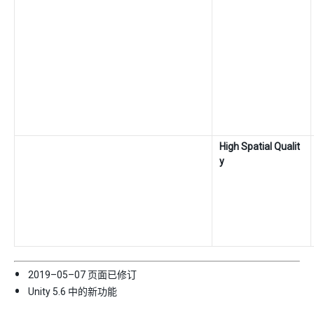
High Spatial Qualit
y
2019–05–07 页面已修订
Unity 5.6 中的新功能