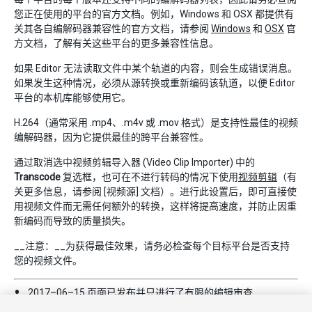
您正在使用的平台的官方文档。例如，Windows 和 OSX 都提供有
关其各自编解码器兼容性的官方文档，请参阅
Windows
和
OSX
官
方文档，了解有关这些平台的更多兼容性信息。
如果 Editor 无法读取文件中某个轨道的内容，则会生成错误消息。
如果发生这种情况，必须从源转换或重新编码该轨道，以便 Editor
平台的本机库能够使用它。
H.264（通常采用 .mp4、.m4v 或 .mov 格式）是支持性最佳的视频
编解码器，因为它提供最佳的跨平台兼容性。
通过取消选中视频剪辑导入器 (Video Clip Importer) 中的
Transcode
复选框，也可在不进行转码的情况下使用
视频剪辑
（有
关更多信息，请参阅 [视频源] 文档）。进行此设置后，即可直接使
用视频文件而无需任何额外的转换，这样将提高速度，并防止因重
新编码而导致的质量损失。
__注意：__为获得最佳效果，请务必检查每个目标平台是否支持
您的视频文件。
2017–06–15 页面已发布并只进行了有限的
编辑审查
Unity 5.6 中的新功能