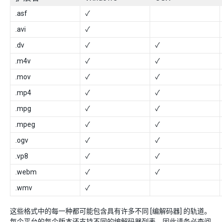
.asf
✓
.avi
✓
.dv
✓
✓
.m4v
✓
✓
.mov
✓
✓
.mp4
✓
✓
.mpg
✓
✓
.mpeg
✓
✓
.ogv
✓
✓
.vp8
✓
✓
.webm
✓
✓
.wmv
✓
这些格式中的每一种都可能包含具有许多不同 [编解码器] 的轨道。
每个平台的每个版本还支持不同的编解码器列表，因此请务必查阅