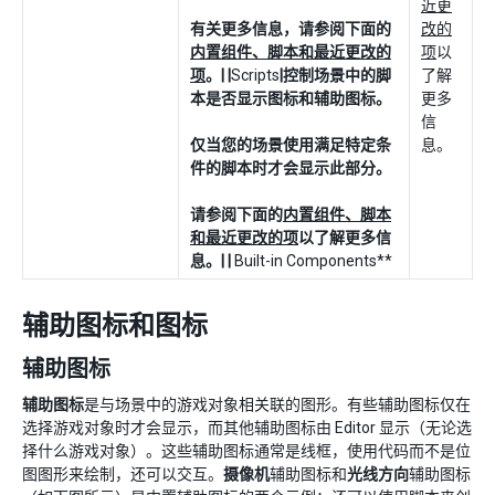
近更
有关更多信息，请参阅下面的
改的
内置组件、脚本和最近更改的
项
以
项
。| |
Scripts
|控制场景中的脚
了解
本是否显示图标和辅助图标。
更多
信
仅当您的场景使用满足特定条
息。
件的脚本时才会显示此部分。
请参阅下面的
内置组件、脚本
和最近更改的项
以了解更多信
息。| |
Built-in Components**
辅助图标和图标
辅助图标
辅助图标
是与场景中的游戏对象相关联的图形。有些辅助图标仅在
选择游戏对象时才会显示，而其他辅助图标由 Editor 显示（无论选
择什么游戏对象）。这些辅助图标通常是线框，使用代码而不是位
图图形来绘制，还可以交互。
摄像机
辅助图标和
光线方向
辅助图标