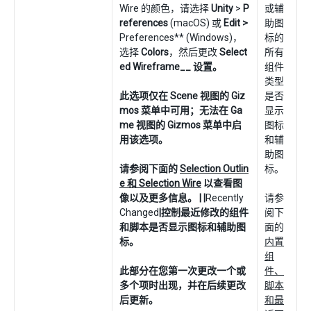
Wire 的颜色，请选择
Unity
>
P
或辅
references
(macOS) 或
Edit >
助图
Preferences** (Windows)，
标的
选择
Colors
，然后更改
Select
所有
ed Wireframe__ 设置。
组件
类型
此选项仅在 Scene 视图的 Giz
是否
mos 菜单中可用；无法在 Ga
显示
me 视图的 Gizmos 菜单中启
图标
用该选项。
和辅
助图
请参阅下面的
Selection Outlin
标。
e 和 Selection Wire
以查看图
像以及更多信息。 | |
Recently
请参
Changed
|控制最近修改的组件
阅下
和脚本是否显示图标和辅助图
面的
标。
内置
组
此部分在您第一次更改一个或
件、
多个项时出现，并在后续更改
脚本
后更新。
和最