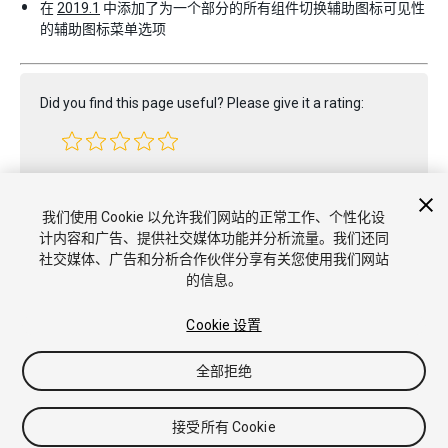
在
2019.1
中添加了为一个部分的所有组件切换辅助图标可见性
的辅助图标菜单选项
Did you find this page useful? Please give it a rating:
Report a problem on this page
我们使用 Cookie 以允许我们网站的正常工作、个性化设
计内容和广告、提供社交媒体功能并分析流量。我们还同
社交媒体、广告和分析合作伙伴分享有关您使用我们网站
的信息。
Cookie 设置
全部拒绝
Copyright © 2022 Unity Technologies. Publication 2022.1
教程
社区答案
知识库
论坛
Asset Store
商标和使用条款
法
律条款
隐私政策
Cookie
不要出售或分享我的个人信息
接受所有 Cookie
Cookie 偏好