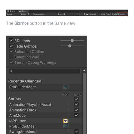
The
Gizmos
button in the Game view