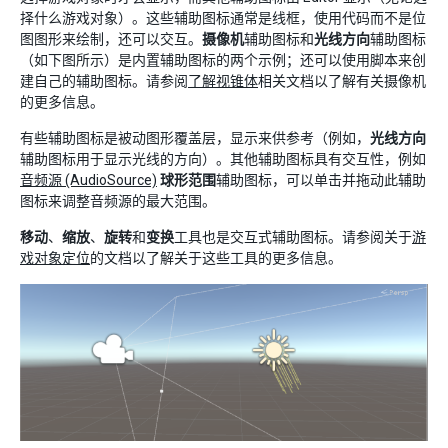
择什么游戏对象）。这些辅助图标通常是线框，使用代码而不是位
图图形来绘制，还可以交互。
摄像机
辅助图标和
光线方向
辅助图标
（如下图所示）是内置辅助图标的两个示例；还可以使用脚本来创
建自己的辅助图标。请参阅
了解视锥体
相关文档以了解有关摄像机
的更多信息。
有些辅助图标是被动图形覆盖层，显示来供参考（例如，
光线方向
辅助图标用于显示光线的方向）。其他辅助图标具有交互性，例如
音频源 (AudioSource)
球形范围
辅助图标，可以单击并拖动此辅助
图标来调整音频源的最大范围。
移动
、
缩放
、
旋转
和
变换
工具也是交互式辅助图标。请参阅关于
游
戏对象定位
的文档以了解关于这些工具的更多信息。