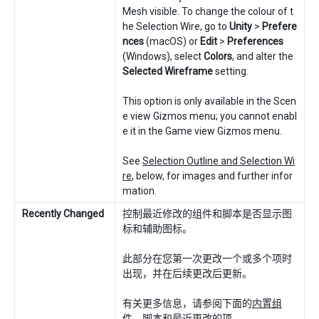
Mesh visible. To change the colour of t
he Selection Wire, go to
Unity
>
Prefere
nces
(macOS) or
Edit
>
Preferences
(Windows), select
Colors
, and alter the
Selected Wireframe
setting.
This option is only available in the Scen
e view Gizmos menu; you cannot enabl
e it in the Game view Gizmos menu.
See
Selection Outline and Selection Wi
re
, below, for images and further infor
mation.
Recently Changed
控制最近修改的组件和脚本是否显示图
标和辅助图标。
此部分在您第一次更改一个或多个项时
出现，并在后续更改后更新。
有关更多信息，请参阅下面的
内置组
件、脚本和最近更改的项
。