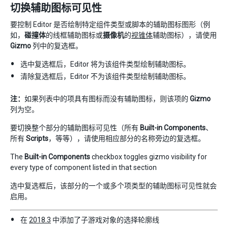
切换辅助图标可见性
要控制 Editor 是否绘制特定组件类型或脚本的辅助图标图形（例
如，
碰撞体
的线框辅助图标或
摄像机
的
视锥体
辅助图标），请使用
Gizmo
列中的复选框。
选中复选框后，Editor 将为该组件类型绘制辅助图标。
清除复选框后，Editor 不为该组件类型绘制辅助图标。
注：
如果列表中的项具有图标而没有辅助图标，则该项的
Gizmo
列为空。
要切换整个部分的辅助图标可见性（所有
Built-in Components
、
所有
Scripts
，等等），请使用相应部分的名称旁边的复选框。
The
Built-in Components
checkbox toggles gizmo visibility for
every type of component listed in that section
选中复选框后，该部分的一个或多个项类型的辅助图标可见性就会
启用。
在
2018.3
中添加了子游戏对象的选择轮廓线