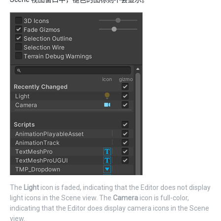
The
Light
icon is faded, indicating that the Editor does not display
light icons in the Scene view. The
Camera
icon is full-color,
indicating that the Editor does display camera icons in the Scene
view.