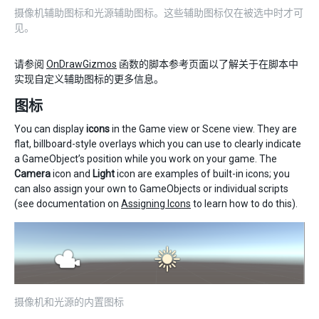
摄像机辅助图标和光源辅助图标。这些辅助图标仅在被选中时才可
见。
请参阅
OnDrawGizmos
函数的脚本参考页面以了解关于在脚本中
实现自定义辅助图标的更多信息。
图标
You can display
icons
in the Game view or Scene view. They are
flat, billboard-style overlays which you can use to clearly indicate
a GameObject’s position while you work on your game. The
Camera
icon and
Light
icon are examples of built-in icons; you
can also assign your own to GameObjects or individual scripts
(see documentation on
Assigning Icons
to learn how to do this).
摄像机和光源的内置图标