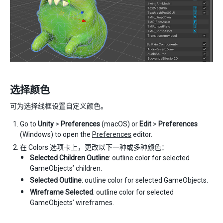
选择颜色
可为选择线框设置自定义颜色。
Go to
Unity
>
Preferences
(macOS) or
Edit
>
Preferences
(Windows) to open the
Preferences
editor.
在 Colors 选项卡上，更改以下一种或多种颜色：
Selected Children Outline
: outline color for selected
GameObjects’ children.
Selected Outline
: outline color for selected GameObjects.
Wireframe Selected
: outline color for selected
GameObjects’ wireframes.