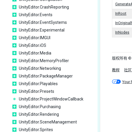
Generate
UnityEditor.CrashReporting
InRoot
UnityEditor.Events
UnityEditor.EventSystems
InOrigina
UnityEditor.Experimental
InNodes
UnityEditor.IMGUI
UnityEditor.iOS
UnityEditor.Media
版权所有 © 202
UnityEditor.MemoryProfiler
UnityEditor.Networking
教程
社区
UnityEditor.PackageManager
Your 
UnityEditor.Playables
UnityEditor.Presets
UnityEditor.ProjectWindowCallback
UnityEditor.Purchasing
UnityEditor.Rendering
UnityEditor.SceneManagement
UnityEditor.Sprites