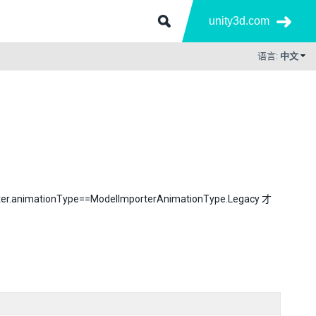
unity3d.com
语言:
中文
onType==ModelImporterAnimationType.Legacy 才