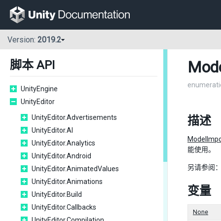
Version:
2019.2
Mode
脚本 API
enumerati
UnityEngine
UnityEditor
UnityEditor.Advertisements
描述
UnityEditor.AI
ModelImpo
UnityEditor.Analytics
能使用。
UnityEditor.Android
另请参阅
UnityEditor.AnimatedValues
UnityEditor.Animations
变量
UnityEditor.Build
UnityEditor.Callbacks
None
UnityEditor.Compilation