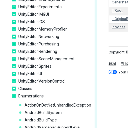
Generate
UnityEditor.Experimental
InRoot
UnityEditor.IMGUI
InOrigina
UnityEditor.iOS
InNodes
UnityEditor.MemoryProfiler
UnityEditor.Networking
UnityEditor.Purchasing
UnityEditor.Rendering
Copyright ©
UnityEditor.SceneManagement
教程
社
UnityEditor.Sprites
Your 
UnityEditor.UI
UnityEditor.VersionControl
Classes
Enumerations
ActionOnDotNetUnhandledException
AndroidBuildSystem
AndroidBuildType
AndroidGamepadSupportLevel