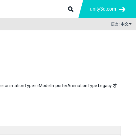
unity3d.com
语言:
中文
onType==ModelImporterAnimationType.Legacy 才