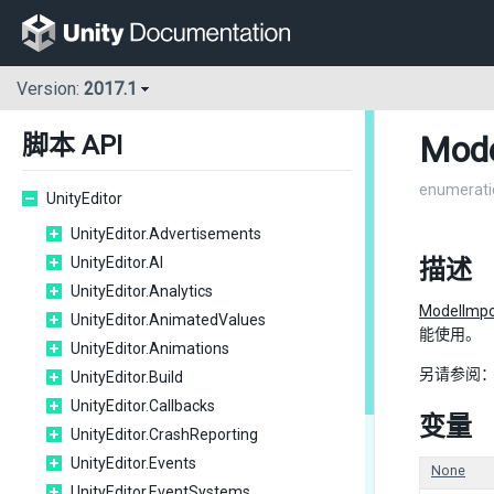
Version:
2017.1
Mode
脚本 API
enumerati
UnityEditor
UnityEditor.Advertisements
UnityEditor.AI
描述
UnityEditor.Analytics
ModelImpo
UnityEditor.AnimatedValues
能使用。
UnityEditor.Animations
另请参阅：Mod
UnityEditor.Build
UnityEditor.Callbacks
变量
UnityEditor.CrashReporting
UnityEditor.Events
None
UnityEditor.EventSystems