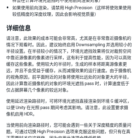
样会在计算环境光遮挡时不使用前向渲染对象）
如果使用前向渲染，请禁用 High Precision（这样将使效果使用
较低精度的深度纹理，因此会影响视觉质量）
详细信息
请注意，此效果的成本可能会非常高，尤其是在非常靠近摄像机的
情况下观看时。因此，建议始终启用 Downsampling 并选用较小的
半径设置。在半径较小的情况下，环境光遮挡效果将仅对裁剪空间
中靠近源像素的像素进行采样，这有利于提高性能，因为可以高效
缓存这些像素。使用较大的半径时，生成的样本将距离源像素更
远，并且不会受益于缓存，从而减慢效果的运行速度。由于摄像机
的视角原因，前平面附近的对象将使用比远处的对象更大的半径，
因此计算靠近摄像机的对象的环境光遮挡 pass 时，计算速度低于
仅占据屏幕几个像素的较远对象。
使用延迟渲染路径时，可将环境光遮挡直接渲染到环境 G 缓冲区，
以便 Unity 在光照 pass 期间考虑其影响。请注意，此设置要求摄
像机启用 HDR。
当使用前向渲染路径时，您可能会遇到一些关于深度精度的质量问
题。可通过切换 High Precision 选项来克服这些问题，但只有在真