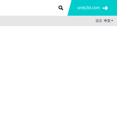
unity3d.com
语言:
中文