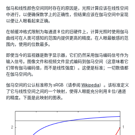
伽马和线性颜色空间同时存在的原因是，光照计算应该在线性空间
中进行，以便确保数学上的正确性，但结果应该在伽马空间中呈现
以便让人眼看起来正确。
在帧缓冲格式限制为每通道 8 位的旧硬件上，计算光照时使用伽马
曲线可在人类可感知的范围内提供更高的精度。在人眼最敏感的范
围内，使用的位数最多。
即使当今的监视器是数字显示器，它们仍然采用伽马编码信号作为
输入信号。图像文件和视频文件显式编码到伽马空间（这意味着它
们带有伽马编码值，而不是线性强度）。这便是标准；一切数值都
在伽马空间内。
伽马空间的公认标准称为 sRGB（请参阅
Wikipedia
）。该标准定义
了它与线性空间之间的一个映射，使得人眼能充分利用 8 位/通道
的精度。下面是此映射的图表。