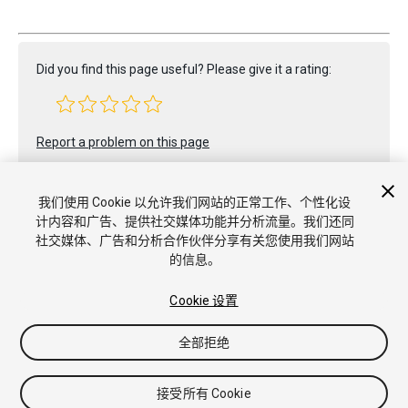
Did you find this page useful? Please give it a rating:
Report a problem on this page
我们使用 Cookie 以允许我们网站的正常工作、个性化设
计内容和广告、提供社交媒体功能并分析流量。我们还同
社交媒体、广告和分析合作伙伴分享有关您使用我们网站
的信息。
版权所有 © 2020 Unity Technologies. Publication 2020.2
教程
社区答案
知识库
论坛
Asset Store
商标和使用条款
Cookie 设置
法律条款
隐私政策
Cookie
不要出售或分享我的个人信息
Cookie 偏好
全部拒绝
接受所有 Cookie