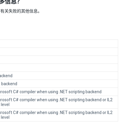
更多信息？
中可能包含有关失败的其他信息。
backend
ng backend
icrosoft C# compiler when using .NET scripting backend
crosoft C# compiler when using .NET scripting backend or IL2
 level
crosoft C# compiler when using .NET scripting backend or IL2
 level