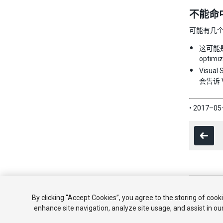
不能命中
可能有几
这可能是
optimi
Visua
会告诉 V
• 2017
Copyright ©
By clicking “Accept Cookies”, you agree to the storing of cook
教程
社区
enhance site navigation, analyze site usage, and assist in ou
Your 