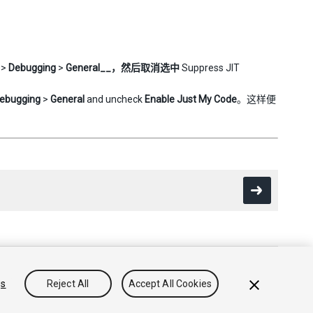
>
Debugging
>
General__，然后取消选中
Suppress JIT
ebugging
>
General
and uncheck
Enable Just My Code
。这样便
gs
Reject All
Accept All Cookies
出售或分享我的个人信息