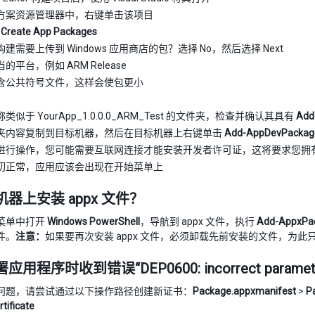
方案资源管理器中，右键单击该项目
>
Create App Packages
建需要上传到 Windows 应用商店的包？选择 No，然后选择 Next
的平台，例如 ARM Release
含公共符号文件，这样会使包更小
类似于 YourApp_1.0.0.0_ARM_Test 的文件夹，检查并确认其具有
Add
夹内容复制到目标机器，然后在目标机器上右键单击
Add-AppDevPackag
进行操作，您可能需要互联网连接才能安装开发者许可证，这将要求您拥有 Mic
切正常，应用应该会出现在开始菜单上
器上安装 appx 文件？
菜单中打开
Windows PowerShell
，导航到 appx 文件，执行
Add-AppxPac
件。
注意：
如果要再次安装 appx 文件，必须卸载先前安装的文件，为此只需右
用程序时收到错误“DEP0600: incorrect paramet
问题，请尝试通过以下操作路径创建新证书：
Package.appxmanifest
>
P
rtificate