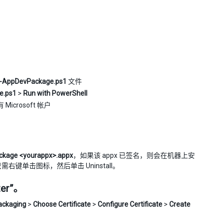
-AppDevPackage.ps1
文件
e.ps1
>
Run with PowerShell
rosoft 帐户
kage <yourappx>.appx
，如果该 appx 已签名，则会在机器上安
键单击图标，然后单击 Uninstall。
er”。
ackaging
>
Choose Certificate
>
Configure Certificate
>
Create