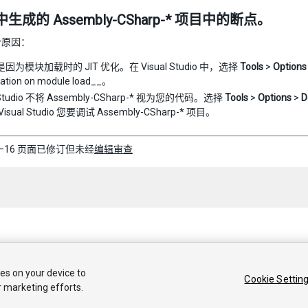
生成的 Assembly-CSharp-* 项目中的断点。
个原因：
因为模块加载时的 JIT 优化。在 Visual Studio 中，选择
Tools
>
Options
zation on module load__。
l Studio 不将 Assembly-CSharp-* 视为您的代码。选择
Tools
>
Options
>
D
isual Studio 您要调试 Assembly-CSharp-* 项目。
–05–16 页面已修订但未经
编辑审查
 2017 Unity Technologies. Publication 2017.2
ies on your device to
Cookie Settin
答案
知识库
论坛
Asset Store
法律条款
隐私政策
Cookie
不要
r marketing efforts.
Privacy Choices (Cookie Settings)