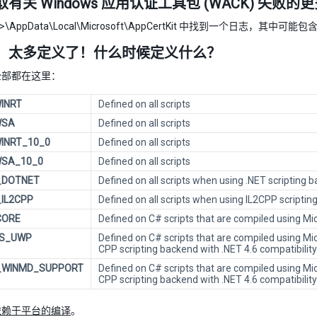
有关 Windows 应用认证工具包 (WACK) 失败的
r>\AppData\Local\Microsoft\AppCertKit 中找到一个日志，其
！太多定义了！什么时候定义什么？
全部都在这里：
INRT
Defined on all scripts
WSA
Defined on all scripts
INRT_10_0
Defined on all scripts
WSA_10_0
Defined on all scripts
_DOTNET
Defined on all scripts when using .NET scripting 
IL2CPP
Defined on all scripts when using IL2CPP scripti
CORE
Defined on C# scripts that are compiled using M
S_UWP
Defined on C# scripts that are compiled using Mi
CPP scripting backend with .NET 4.6 compatibility
_WINMD_SUPPORT
Defined on C# scripts that are compiled using Mi
CPP scripting backend with .NET 4.6 compatibility
依赖于平台的编译
。