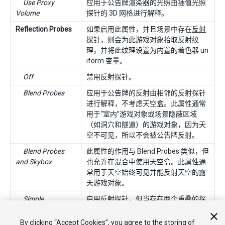
Use Proxy
应用于公告牌渲染器的光照由插值光照
Volume
探针的 3D 网格进行解释。
Reflection Probes
如果启用此属性，并且场景中存在
反射
探针
，则会为此游戏对象拾取反射纹
理，并将此纹理设置为内置的着色器 un
iform 变量。
Off
禁用反射探针。
Blend Probes
应用于公告牌的反射由相邻的反射探针
进行解释，不考虑天空盒。此属性通常
用于“室内”游戏对象或场景隐蔽区域
（如洞穴和隧道）的游戏对象，因为天
空不可见，所以不会被公告牌反射。
Blend Probes
此属性的作用与 Blend Probes 类似，但
and Skybox
也允许在混合中使用天空盒。此属性通
常用于天空始终可见并能反射天空的露
天游戏对象。
Simple
启用反射探针，但当存在两个重叠的探
针体积时，探针之间不发生混合。
By clicking “Accept Cookies”, you agree to the storing of