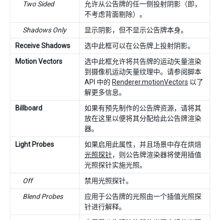
Two Sided
允许从公告牌的任一侧投射阴影（即，
不考虑背面剔除）。
Shadows Only
显示阴影，但不显示公告牌本身。
Receive Shadows
选中此框可以在公告牌上投射阴影。
Motion Vectors
选中此框允许将共告牌的运动矢量渲染
到摄像机运动矢量纹理中。请参阅脚本
API 中的
Renderer.motionVectors
以了
解更多信息。
Billboard
如果有预先制作的公告牌资源，请将其
放在这里以便将其分配给此公告牌渲染
器。
Light Probes
如果启用此属性，并且场景中存在烘焙
光照探针
，则公告牌渲染器将使用插值
光照探针实施光照。
Off
禁用光照探针。
Blend Probes
应用于公告牌的光照由一个插值光照探
针进行解释。