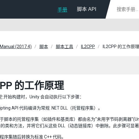
脚本 API
手册
 Manual (2017.4)
脚本
脚本工具
IL2CPP
IL2CPP 的工作原
2CPP 的工作原理
PP
开始构建时，Unity 会自动执行以下步骤：
 Scripting API 代码编译为常规 .NET DLL（托管程序集）。
于脚本的托管程序集（如插件和基类库）都由名为“未用字节码剥离器”(Unused By
的类和方法，并将它们从这些 DLL（动态链接库）中删除。此步骤可显
管程序集随后转换为标准 C++ 代码。