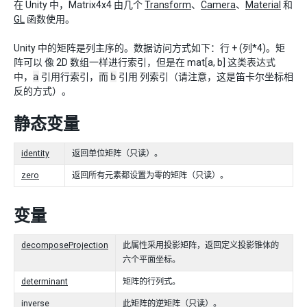
在 Unity 中，Matrix4x4 由几个
Transform
、
Camera
、
Material
和
GL
函数使用。
Unity 中的矩阵是列主序的。数据访问方式如下：行 + (列*4)。矩
阵可以 像 2D 数组一样进行索引，但是在 mat[a, b] 这类表达式
中，
a
引用行索引，而
b
引用 列索引（请注意，这是笛卡尔坐标相
反的方式）。
静态变量
identity
返回单位矩阵（只读）。
zero
返回所有元素都设置为零的矩阵（只读）。
变量
decomposeProjection
此属性采用投影矩阵，返回定义投影锥体的
六个平面坐标。
determinant
矩阵的行列式。
inverse
此矩阵的逆矩阵（只读）。