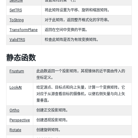
SetRow
设置矩阵的某一行。
SetTRS
将此矩阵设置为平移、旋转和缩放矩阵。
ToString
对于此矩阵，返回整齐格式化的字符串。
TransformPlane
返回在空间中变换的平面。
ValidTRS
检查此矩阵是否为有效变换矩阵。
静态函数
Frustum
此函数返回一个投影矩阵，其视锥体的近平面由传入的
坐标定义。
LookAt
给定源点、目标点和向上矢量，计算一个变换矩阵，它
对应于从源查看目标的摄像机，以便右侧矢量与向上矢
量垂直。
Ortho
创建正交投影矩阵。
Perspective
创建透视投影矩阵。
Rotate
创建旋转矩阵。