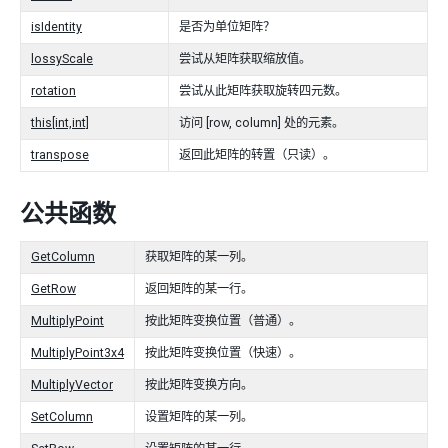
isIdentity
是否为单位矩阵？
lossyScale
尝试从矩阵获取缩放值。
rotation
尝试从此矩阵获取旋转四元数。
this[int,int]
访问 [row, column] 处的元素。
transpose
返回此矩阵的转置（只读）。
公共函数
GetColumn
获取矩阵的某一列。
GetRow
返回矩阵的某一行。
MultiplyPoint
按此矩阵变换位置（普通）。
MultiplyPoint3x4
按此矩阵变换位置（快速）。
MultiplyVector
按此矩阵变换方向。
SetColumn
设置矩阵的某一列。