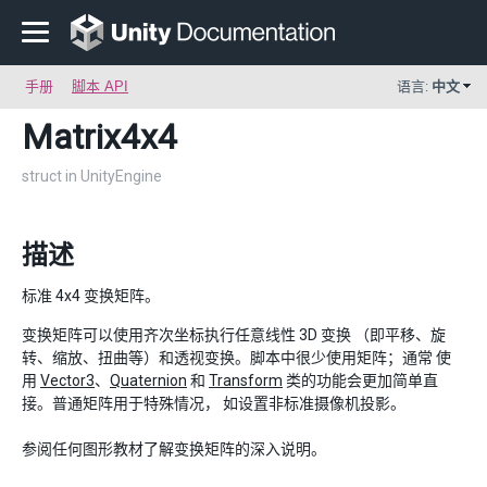
手册
脚本 API
语言:
中文
Matrix4x4
struct in UnityEngine
描述
标准 4x4 变换矩阵。
变换矩阵可以使用齐次坐标执行任意线性 3D 变换 （即平移、旋
转、缩放、扭曲等）和透视变换。脚本中很少使用矩阵；通常 使
用
Vector3
、
Quaternion
和
Transform
类的功能会更加简单直
接。普通矩阵用于特殊情况， 如设置非标准摄像机投影。
参阅任何图形教材了解变换矩阵的深入说明。